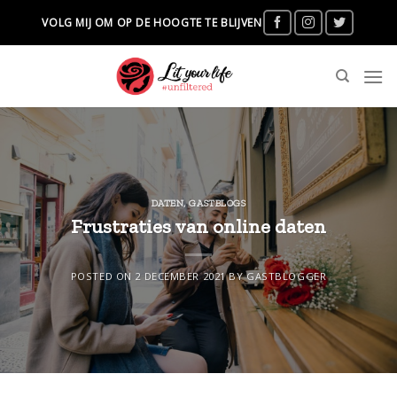
Skip
VOLG MIJ OM OP DE HOOGTE TE BLIJVEN
to
content
DATEN
,
GASTBLOGS
Frustraties van online daten
POSTED ON
2 DECEMBER 2021
BY
GASTBLOGGER