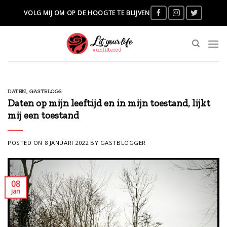
Skip
VOLG MIJ OM OP DE HOOGTE TE BLIJVEN
to
content
DATEN
,
GASTBLOGS
Daten op mijn leeftijd en in mijn toestand, lijkt
mij een toestand
POSTED ON
8 JANUARI 2022
BY
GASTBLOGGER
08
jan