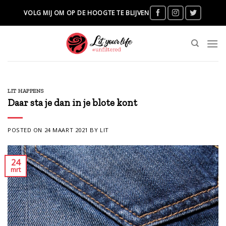
Skip
VOLG MIJ OM OP DE HOOGTE TE BLIJVEN
to
content
LIT HAPPENS
Daar sta je dan in je blote kont
POSTED ON
24 MAART 2021
BY
LIT
24
mrt