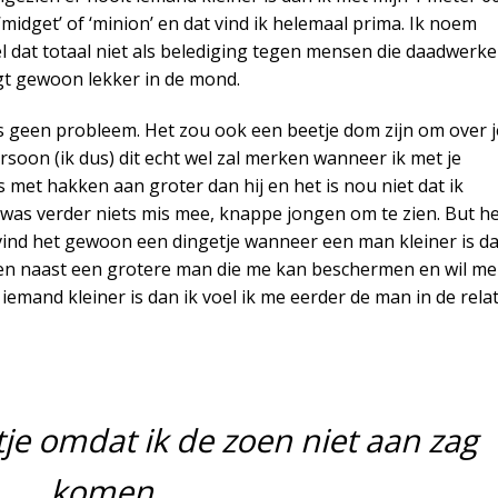
get’ of ‘minion’ en dat vind ik helemaal prima. Ik noem
l dat totaal niet als belediging tegen mensen die daadwerkel
gt gewoon lekker in de mond.
was geen probleem. Het zou ook een beetje dom zijn om over j
rsoon (ik dus) dit echt wel zal merken wanneer ik met je
s met hakken aan groter dan hij en het is nou niet dat ik
jk was verder niets mis mee, knappe jongen om te zien. But h
Ik vind het gewoon een dingetje wanneer een man kleiner is d
bben naast een grotere man die me kan beschermen en wil me
mand kleiner is dan ik voel ik me eerder de man in de relat
tje omdat ik de zoen niet aan zag
komen.