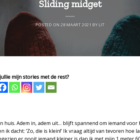
Sliding midget
POSTED ON
28 MAART 2021
BY
LIT
ullie mijn stories met de rest?
ijn huis. Adem in, adem uit… blijft spannend om iemand voor 
ik dacht: ‘Zo, die is klein!’ Ik vraag altijd van tevoren hoe l
ngezien er nooit iemand kleiner is dan ik met mijn 1 meter 60