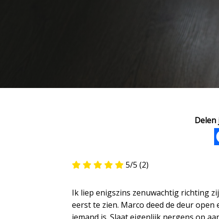
Delen j
5/5
(2)
Ik liep enigszins zenuwachtig richting z
eerst te zien. Marco deed de deur open en 
iemand is. Slaat eigenlijk nergens op aa