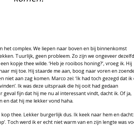
 het complex. We liepen naar boven en bij binnenkomst
trekken. Tuurlijk, geen probleem. Zo zijn we ongeveer dezelf
een kopje thee wilde. ‘Heb je rooibos honing?’, vroeg ik. Hij
naar mij toe. Hij staarde me aan, boog naar voren en zoend
n niet aan zag komen. Marco zei: ‘Ik had toch gezegd dat ik 
inden’. Ik was deze uitspraak die hij ooit had gedaan
 geval fijn dat hij me nu al interessant vindt, dacht ik. Of ja,
jn en dat hij me lekker vond haha.
kop thee. Lekker burgerlijk dus. Ik keek naar hem en dacht:
op’. Toch werd ik er echt niet warm van en zijn lengte was v