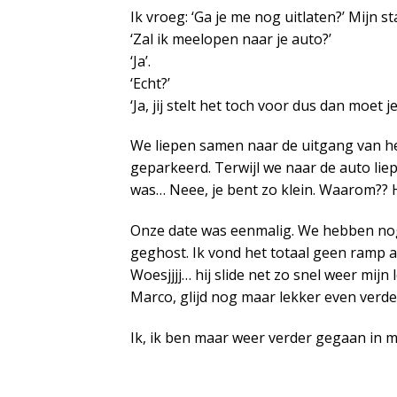
Ik vroeg: ‘Ga je me nog uitlaten?’ Mijn 
‘Zal ik meelopen naar je auto?’
‘Ja’.
‘Echt?’
‘Ja, jij stelt het toch voor dus dan moet j
We liepen samen naar de uitgang van het
geparkeerd. Terwijl we naar de auto li
was… Neee, je bent zo klein. Waarom?? Het
Onze date was eenmalig. We hebben no
geghost. Ik vond het totaal geen ramp a
Woesjjjj… hij slide net zo snel weer mijn
Marco, glijd nog maar lekker even verde
Ik, ik ben maar weer verder gegaan in mi