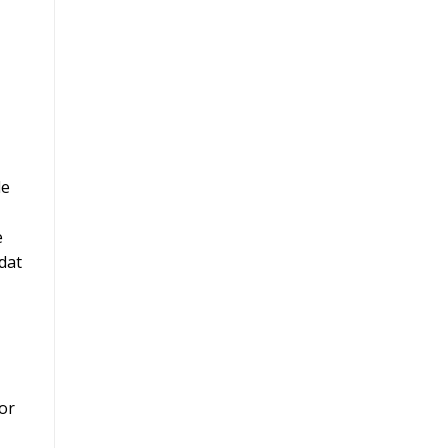
de
e
dat
oor