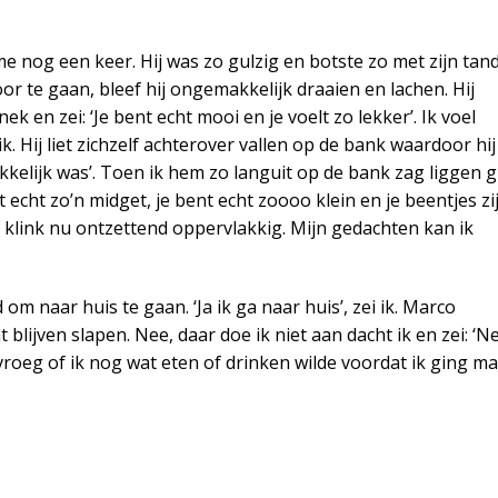
e nog een keer. Hij was zo gulzig en botste zo met zijn tan
oor te gaan, bleef hij ongemakkelijk draaien en lachen. Hij
k en zei: ‘Je bent echt mooi en je voelt zo lekker’. Ik voel
ik. Hij liet zichzelf achterover vallen op de bank waardoor hij
akkelijk was’. Toen ik hem zo languit op de bank zag liggen 
 echt zo’n midget, je bent echt zoooo klein en je beentjes zi
 ik klink nu ontzettend oppervlakkig. Mijn gedachten kan ik
m naar huis te gaan. ‘Ja ik ga naar huis’, zei ik. Marco
blijven slapen. Nee, daar doe ik niet aan dacht ik en zei: ‘N
o vroeg of ik nog wat eten of drinken wilde voordat ik ging m