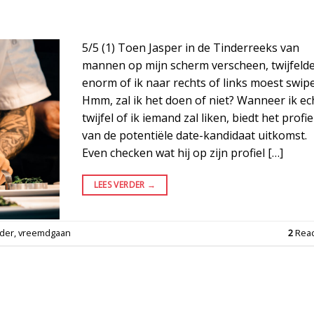
5/5 (1) Toen Jasper in de Tinderreeks van
mannen op mijn scherm verscheen, twijfelde
enorm of ik naar rechts of links moest swip
Hmm, zal ik het doen of niet? Wanneer ik ec
twijfel of ik iemand zal liken, biedt het profie
van de potentiële date-kandidaat uitkomst.
Even checken wat hij op zijn profiel […]
LEES VERDER
→
nder
,
vreemdgaan
2
Reac