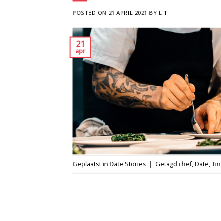
POSTED ON
21 APRIL 2021
BY
LIT
21
apr
Geplaatst in
Date Stories
|
Getagd
chef
,
Date
,
Ti