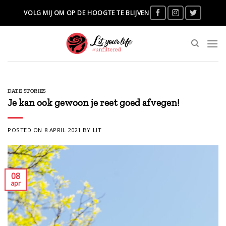
Skip
VOLG MIJ OM OP DE HOOGTE TE BLIJVEN
to
content
DATE STORIES
Je kan ook gewoon je reet goed afvegen!
POSTED ON
8 APRIL 2021
BY
LIT
08
apr