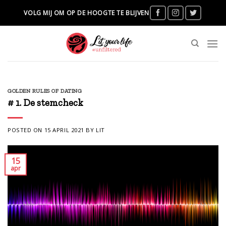
Skip
VOLG MIJ OM OP DE HOOGTE TE BLIJVEN
to
content
GOLDEN RULES OF DATING
# 1. De stemcheck
POSTED ON
15 APRIL 2021
BY
LIT
15
apr