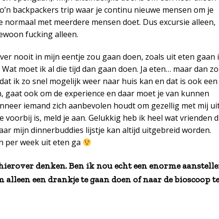
 zo’n backpackers trip waar je continu nieuwe mensen om je
je normaal met meerdere mensen doet. Dus excursie alleen,
ewoon fucking alleen.
ever nooit in mijn eentje zou gaan doen, zoals uit eten gaan 
i, Wat moet ik al die tijd dan gaan doen. Ja eten… maar dan z
dat ik zo snel mogelijk weer naar huis kan en dat is ook een
an, gaat ook om de experience en daar moet je van kunnen
anneer iemand zich aanbevolen houdt om gezellig met mij ui
voorbij is, meld je aan. Gelukkig heb ik heel wat vrienden d
r mijn dinnerbuddies lijstje kan altijd uitgebreid worden.
n per week uit eten ga
 hierover denken. Ben ik nou echt een enorme aanstelle
m alleen een drankje te gaan doen of naar de bioscoop t