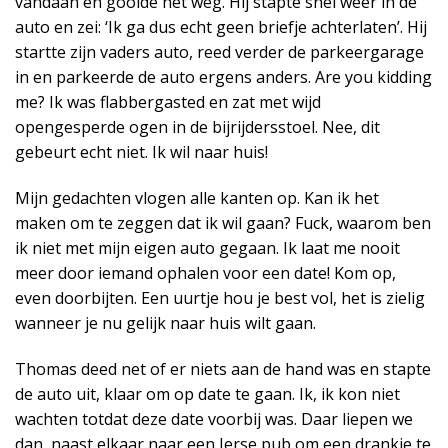
vandaan en gooide het weg. Hij stapte snel weer in de
auto en zei: ‘Ik ga dus echt geen briefje achterlaten’. Hij
startte zijn vaders auto, reed verder de parkeergarage
in en parkeerde de auto ergens anders. Are you kidding
me? Ik was flabbergasted en zat met wijd
opengesperde ogen in de bijrijdersstoel. Nee, dit
gebeurt echt niet. Ik wil naar huis!
Mijn gedachten vlogen alle kanten op. Kan ik het
maken om te zeggen dat ik wil gaan? Fuck, waarom ben
ik niet met mijn eigen auto gegaan. Ik laat me nooit
meer door iemand ophalen voor een date! Kom op,
even doorbijten. Een uurtje hou je best vol, het is zielig
wanneer je nu gelijk naar huis wilt gaan.
Thomas deed net of er niets aan de hand was en stapte
de auto uit, klaar om op date te gaan. Ik, ik kon niet
wachten totdat deze date voorbij was. Daar liepen we
dan, naast elkaar naar een Ierse pub om een drankje te