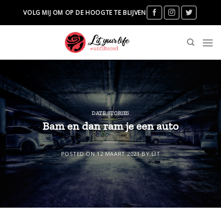
Skip
VOLG MIJ OM OP DE HOOGTE TE BLIJVEN
to
content
DATE STORIES
Bam en dan ram je een auto
POSTED ON
12 MAART 2021
BY
LIT